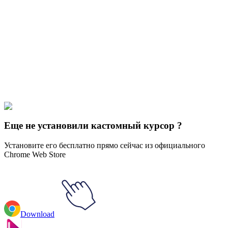
Didn't Find Your Vibe?
Our universe of cursors is huge. Dive into hundreds of unique
collections and find the one that truly represents you.
Explore All Collections
3D MacOS
#
3D macOS
#
3D Blue Mac
Еще не установили кастомный курсор ?
Установите его бесплатно прямо сейчас из официального
Chrome Web Store
Download