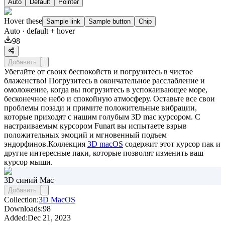
Auto
Default
Pointer
Hover these
Sample link
Sample button
Chip
Auto
· default + hover
98
Добавить
Убегайте от своих беспокойств и погрузитесь в чистое
блаженство! Погрузитесь в окончательное расслабление и
омоложение, когда вы погрузитесь в успокаивающее море,
бесконечное небо и спокойную атмосферу. Оставьте все свои
проблемы позади и примите положительные вибрации,
которые приходят с нашим голубым 3D mac курсором. С
настраиваемым курсором Funart вы испытаете взрыв
положительных эмоций и мгновенный подъем
эндорфинов.Коллекция
3D macOS
содержит этот курсор пак и
другие интересные паки, которые позволят изменить ваш
курсор мыши.
3D синий Mac
Добавить
Collection:
3D MacOS
Downloads:
98
Added:
Dec 21, 2023