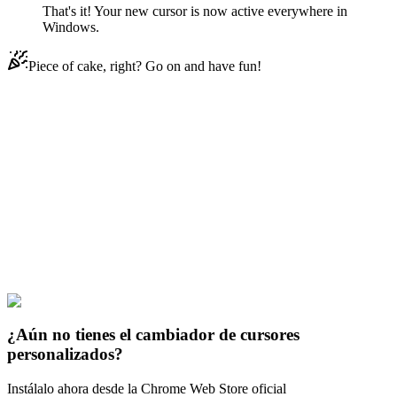
That's it! Your new cursor is now active everywhere in
Windows.
Piece of cake, right? Go on and have fun!
Didn't Find Your Vibe?
Our universe of cursors is huge. Dive into hundreds of unique
collections and find the one that truly represents you.
Explore All Collections
Chineas y Fer
#
Phineas and Ferb
#
Phineas and Ferb Meap &
Rainbow Death Ray
¿Aún no tienes el cambiador de cursores
personalizados?
Instálalo ahora desde la Chrome Web Store oficial