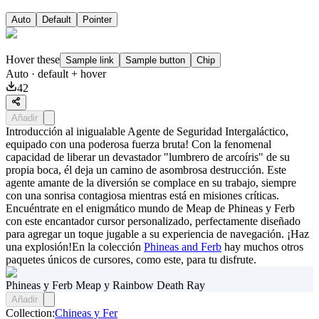
Auto
Default
Pointer
Hover these
Sample link
Sample button
Chip
Auto
· default + hover
42
Añadir
Introducción al inigualable Agente de Seguridad Intergaláctico,
equipado con una poderosa fuerza bruta! Con la fenomenal
capacidad de liberar un devastador "lumbrero de arcoíris" de su
propia boca, él deja un camino de asombrosa destrucción. Este
agente amante de la diversión se complace en su trabajo, siempre
con una sonrisa contagiosa mientras está en misiones críticas.
Encuéntrate en el enigmático mundo de Meap de Phineas y Ferb
con este encantador cursor personalizado, perfectamente diseñado
para agregar un toque jugable a su experiencia de navegación. ¡Haz
una explosión!En la colección
Phineas and Ferb
hay muchos otros
paquetes únicos de cursores, como este, para tu disfrute.
Phineas y Ferb Meap y Rainbow Death Ray
Añadir
Collection:
Chineas y Fer