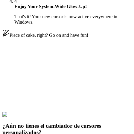
4
Enjoy Your System-Wide Glow-Up!
That's it! Your new cursor is now active everywhere in
Windows.
Piece of cake, right? Go on and have fun!
Didn't Find Your Vibe?
Our universe of cursors is huge. Dive into hundreds of unique
collections and find the one that truly represents you.
Explore All Collections
Minecraft
Mobs
#
Game
#
Food
#
Minecraft
#
yellow
#
pixel
#
jungle
#
fish
#
ocelot
¿Aún no tienes el cambiador de cursores
personalizados?