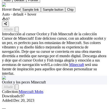
Auto
Default
Pointer
Hover these
Sample link
Sample button
Chip
Auto
· default + hover
97
Añadir
Introducción al cursor Ocelot y Fish Minecraft de la colección
Cursor de Minecraft! Este delicioso cursor, con un adorable ocelot y
un pez, es perfecto para los entusiastas de Minecraft. Sus colores
vibrantes y su diseño lúdico mejorarán su experiencia de
navegación. Deje que su cursor se convierta en una obra maestra
divertida a medida que navega por el mundo digital. Descarga ahora
y deje que el cursor Ocelot y Fish traiga alegría y emoción a sus
aventuras de navegación web!La colección
Minecraft
será una
fuente de inspiración para aquellos que desean personalizar su
interfaz.
Ocelot y los peces Minecraft
Añadir
Collection:
Minecraft Mobs
Downloads:
97
Added:
Dec 20, 2023