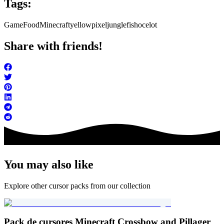
Tags:
Game
Food
Minecraft
yellow
pixel
jungle
fish
ocelot
Share with friends!
You may also like
Explore other cursor packs from our collection
Pack de cursores Minecraft Crossbow and Pillager