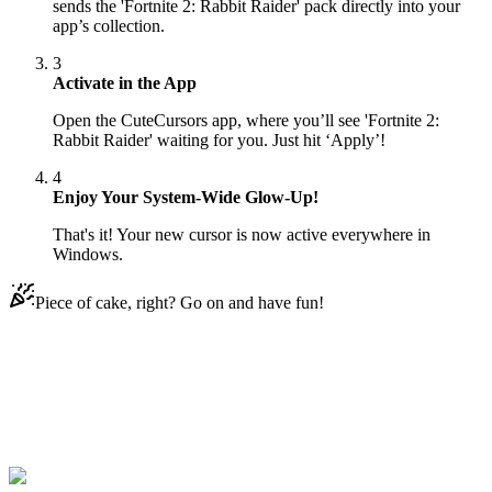
sends the 'Fortnite 2: Rabbit Raider' pack directly into your
app’s collection.
3
Activate in the App
Open the CuteCursors app, where you’ll see 'Fortnite 2:
Rabbit Raider' waiting for you. Just hit ‘Apply’!
4
Enjoy Your System-Wide Glow-Up!
That's it! Your new cursor is now active everywhere in
Windows.
Piece of cake, right? Go on and have fun!
Didn't Find Your Vibe?
Our universe of cursors is huge. Dive into hundreds of unique
collections and find the one that truly represents you.
Explore All Collections