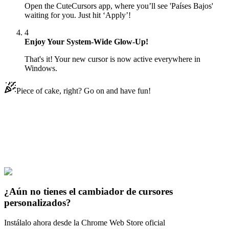
Open the CuteCursors app, where you’ll see 'Países Bajos'
waiting for you. Just hit ‘Apply’!
4
Enjoy Your System-Wide Glow-Up!
That's it! Your new cursor is now active everywhere in
Windows.
Piece of cake, right? Go on and have fun!
Didn't Find Your Vibe?
Our universe of cursors is huge. Dive into hundreds of unique
collections and find the one that truly represents you.
Explore All Collections
¿Aún no tienes el cambiador de cursores
personalizados?
Instálalo ahora desde la Chrome Web Store oficial