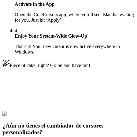
Activate in the App
Open the CuteCursors app, where you’ll see 'Islandia' waiting
for you. Just hit ‘Apply’!
4
Enjoy Your System-Wide Glow-Up!
That's it! Your new cursor is now active everywhere in
Windows.
Piece of cake, right? Go on and have fun!
Didn't Find Your Vibe?
Our universe of cursors is huge. Dive into hundreds of unique
collections and find the one that truly represents you.
Explore All Collections
¿Aún no tienes el cambiador de cursores
personalizados?