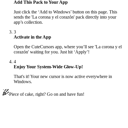
Add This Pack to Your App
Just click the ‘Add to Windows’ button on this page. This
sends the 'La corona y el corazón' pack directly into your
app’s collection.
3
Activate in the App
Open the CuteCursors app, where you’ll see 'La corona y el
corazón' waiting for you. Just hit ‘Apply’!
4
Enjoy Your System-Wide Glow-Up!
That's it! Your new cursor is now active everywhere in
Windows.
Piece of cake, right? Go on and have fun!
Didn't Find Your Vibe?
Our universe of cursors is huge. Dive into hundreds of unique