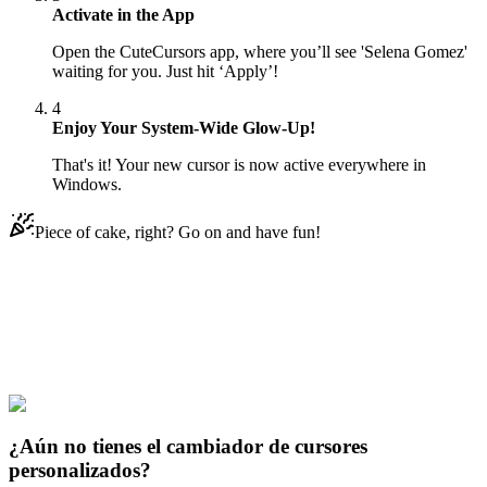
Activate in the App
Open the CuteCursors app, where you’ll see 'Selena Gomez'
waiting for you. Just hit ‘Apply’!
4
Enjoy Your System-Wide Glow-Up!
That's it! Your new cursor is now active everywhere in
Windows.
Piece of cake, right? Go on and have fun!
Didn't Find Your Vibe?
Our universe of cursors is huge. Dive into hundreds of unique
collections and find the one that truly represents you.
Explore All Collections
¿Aún no tienes el cambiador de cursores
personalizados?