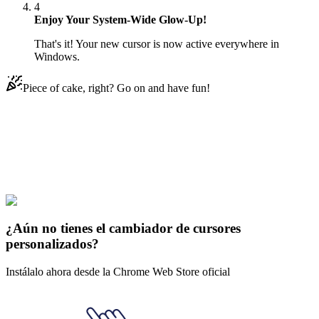
4
Enjoy Your System-Wide Glow-Up!
That's it! Your new cursor is now active everywhere in
Windows.
Piece of cake, right? Go on and have fun!
Didn't Find Your Vibe?
Our universe of cursors is huge. Dive into hundreds of unique
collections and find the one that truly represents you.
Explore All Collections
¿Aún no tienes el cambiador de cursores
personalizados?
Instálalo ahora desde la Chrome Web Store oficial