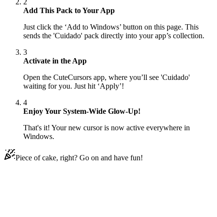
2
Add This Pack to Your App
Just click the ‘Add to Windows’ button on this page. This
sends the 'Cuidado' pack directly into your app’s collection.
3
Activate in the App
Open the CuteCursors app, where you’ll see 'Cuidado'
waiting for you. Just hit ‘Apply’!
4
Enjoy Your System-Wide Glow-Up!
That's it! Your new cursor is now active everywhere in
Windows.
Piece of cake, right? Go on and have fun!
Didn't Find Your Vibe?
Our universe of cursors is huge. Dive into hundreds of unique