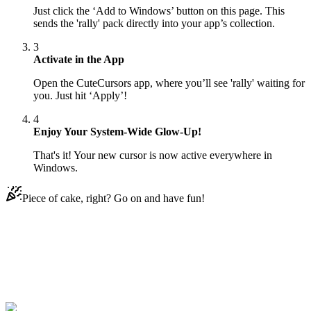
Just click the ‘Add to Windows’ button on this page. This
sends the 'rally' pack directly into your app’s collection.
3
Activate in the App
Open the CuteCursors app, where you’ll see 'rally' waiting for
you. Just hit ‘Apply’!
4
Enjoy Your System-Wide Glow-Up!
That's it! Your new cursor is now active everywhere in
Windows.
Piece of cake, right? Go on and have fun!
Didn't Find Your Vibe?
Our universe of cursors is huge. Dive into hundreds of unique
collections and find the one that truly represents you.