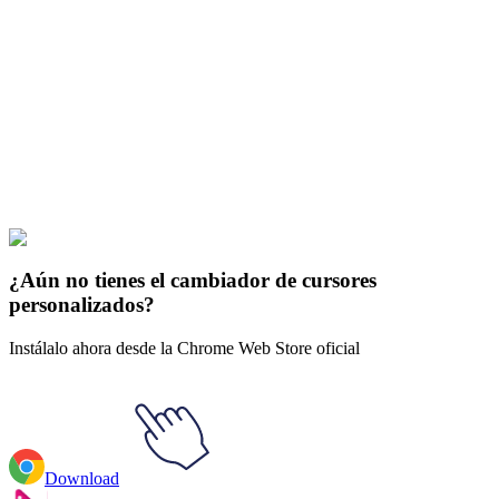
Didn't Find Your Vibe?
Our universe of cursors is huge. Dive into hundreds of unique
collections and find the one that truly represents you.
Explore All Collections
Molang
#
Cartoons
#
Molang Piu Piu Animated
¿Aún no tienes el cambiador de cursores
personalizados?
Instálalo ahora desde la Chrome Web Store oficial
Download