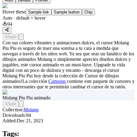
Auto
Default
Pointer
Hover these
Sample link
Sample button
Chip
Auto
· default + hover
94
Añadir
Con sus colores vibrantes y animaciones dulces, el cursor Molang
Piu Piu es seguro de traer una sonrisa a tu cara a medida que
navegas a través de los sitios web. Ya sea que seas un fanático de los
dibujos animados Molang o simplemente aprecies diseños dulces y
jugables, este cursor animado es un must-have. Upgrade tu vida
digital con un poco de dulzura y encanto - descarga el cursor
Molang Piu Piu hoy desde la colección de Cursor de dibujos
animados!La colección
Cartoons
contiene este paquete de cursores y
otros interesantes que te permitirán cambiar el cursor de tu ratón.
Molang Piu Piu animado
Añadir
Collection:
Molang
Downloads:
94
Added:
Dec 21, 2023
Tags: