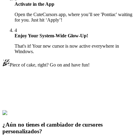
Activate in the App
Open the CuteCursors app, where you’ll see 'Pontiac' waiting
for you. Just hit ‘Apply’!
4
Enjoy Your System-Wide Glow-Up!
That's it! Your new cursor is now active everywhere in
Windows.
Piece of cake, right? Go on and have fun!
Didn't Find Your Vibe?
Our universe of cursors is huge. Dive into hundreds of unique
collections and find the one that truly represents you.
Explore All Collections
¿Aún no tienes el cambiador de cursores
personalizados?