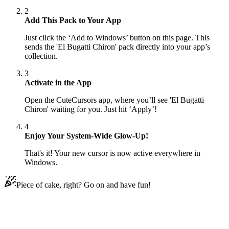
2
Add This Pack to Your App
Just click the ‘Add to Windows’ button on this page. This
sends the 'El Bugatti Chiron' pack directly into your app’s
collection.
3
Activate in the App
Open the CuteCursors app, where you’ll see 'El Bugatti
Chiron' waiting for you. Just hit ‘Apply’!
4
Enjoy Your System-Wide Glow-Up!
That's it! Your new cursor is now active everywhere in
Windows.
Piece of cake, right? Go on and have fun!
Didn't Find Your Vibe?