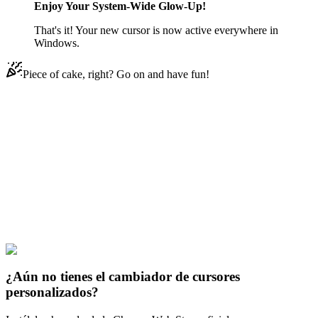
Enjoy Your System-Wide Glow-Up!
That's it! Your new cursor is now active everywhere in
Windows.
Piece of cake, right? Go on and have fun!
Didn't Find Your Vibe?
Our universe of cursors is huge. Dive into hundreds of unique
collections and find the one that truly represents you.
Explore All Collections
Estrellas de Brasil
#
Brawl Stars
#
Brawl Stars Bunny Grom
¿Aún no tienes el cambiador de cursores
personalizados?